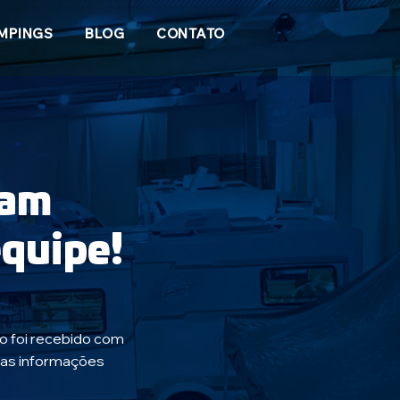
MPINGS
BLOG
CONTATO
ram
quipe!
o foi recebido com
 as informações