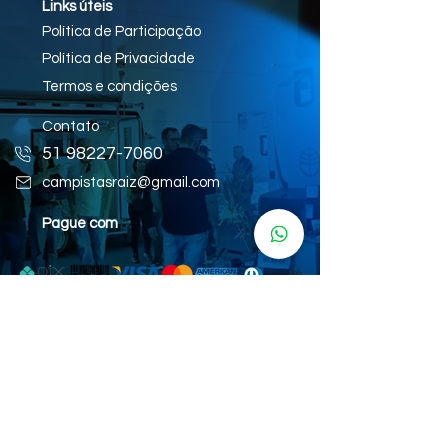
Links úteis
Política de Participação
Política de Privacidade
Termos e condições
Contato
51 98227-7060
campistasraiz@gmail.com
Pague com
Realização